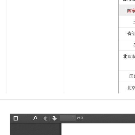
国
省
北京
国
北