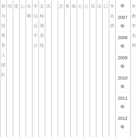
年
师
绍
度
心
生
学
文
讯
态
务
南
心
心
目
伍
口
学
年
与
网
综
检
名
教
2007
优
合
测
师
学
年
秀
平
系
名
2008
育
台
统
师
年
人
2009
团
年
队
2010
年
2011
年
2012
年