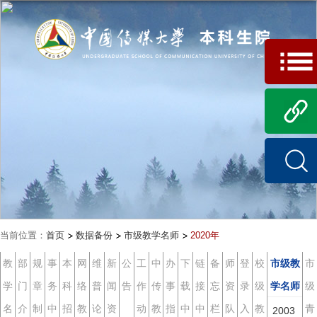
当前位置：
首页
数据备份
市级教学名师
2020年
教
部
规
事
本
网
维
新
公
工
中
办
下
链
备
师
登
校
市级教
市
学
门
章
务
科
络
普
闻
告
作
传
事
载
接
忘
资
录
级
学名师
级
名
介
制
中
招
教
论
资
动
教
指
中
中
栏
队
入
教
青
2003